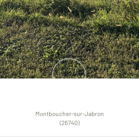
Montboucher-sur-Jabron
(26740)