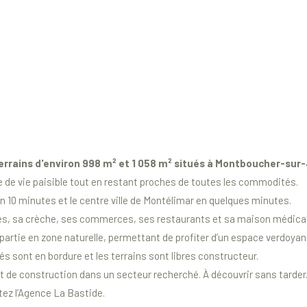
errains d'environ 998 m² et 1 058 m² situés à Montboucher-sur
re de vie paisible tout en restant proches de toutes les commodités.
n 10 minutes et le centre ville de Montélimar en quelques minutes.
oles, sa crèche, ses commerces, ses restaurants et sa maison médica
 partie en zone naturelle, permettant de profiter d’un espace verdoyan
és sont en bordure et les terrains sont libres constructeur.
et de construction dans un secteur recherché. À découvrir sans tarder
tez l’Agence La Bastide.