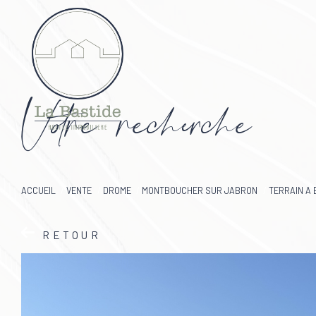
V
o
r
e
r
e
c
e
c
e
ACCUEIL
VENTE
DROME
MONTBOUCHER SUR JABRON
TERRAIN A 
RETOUR