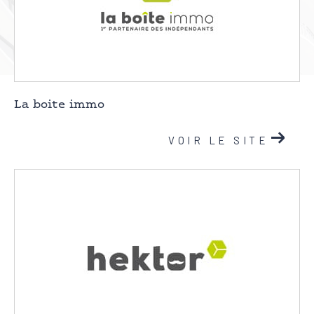
Pièces
0
1
2
3
4
5
Localisation
La boite immo
Surface
VOIR LE SITE
AFFINER LES CRITÈRES
Parking
Terrasse
Piscine
FILTRER PAR