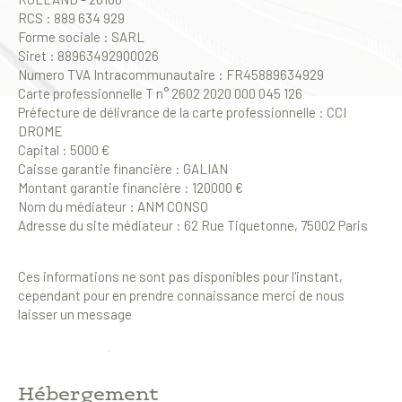
Pièces
RCS : 889 634 929
Forme sociale : SARL
Siret : 88963492900026
0
1
2
3
4
5
Numero TVA Intracommunautaire : FR45889634929
Carte professionnelle T n° 2602 2020 000 045 126
Localisation
Préfecture de délivrance de la carte professionnelle : CCI
DROME
Capital : 5000 €
Caisse garantie financière : GALIAN
Surface
Montant garantie financière : 120000 €
Nom du médiateur : ANM CONSO
Adresse du site médiateur : 62 Rue Tiquetonne, 75002 Paris
AFFINER LES CRITÈRES
Ces informations ne sont pas disponibles pour l'instant,
cependant pour en prendre connaissance merci de nous
laisser un message
Parking
Terrasse
Piscine
FILTRER PAR
Hébergement