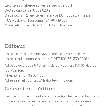
Le Site est hébergé sur les serveurs de OVH ;
SAS au capital de 10 069 020 € ;
Coups de coeur
Exclusivités
Nouveautés
Siège social : 2 rue Kellermann - 59100 Roubaix - France ;
RCS Roubaix / Tourcoing 424 761 419 00011 ;
N° de téléphone : 08 203 203 63 - 0.118 €/mn
RECHERCHER
Éditeur
La Boite Immo est une SAS au capital de 8 500 050 €,
immatriculée sous le numéro SIRET 509 551 339 00062
Adresse du siège : 57 Chemin de La Maunière 83400 Hyères-
les-Palmiers
Téléphone : 04 94 354 354
Adresse mail : contact@la-boite-immo.com
Le contenu éditorial
Le Site propose un contenu éditorial (guides, actualités) dans
un seul but documentaire et à titre indicatif. Ce contenu doit