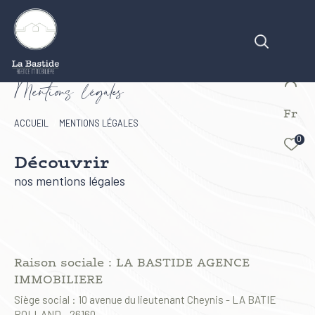
M
e
n
t
i
o
s
l
é
g
a
e
Fr
Effectuer une recherche
ACCUEIL
MENTIONS LÉGALES
et trouver le bien qui correspond à vos critères
0
Découvrir
Type d'offre
nos mentions légales
Vente
Type de bien
Type de bien
Raison sociale : LA BASTIDE AGENCE
IMMOBILIERE
Budget
Siège social : 10 avenue du lieutenant Cheynis - LA BATIE
ROLLAND - 26160