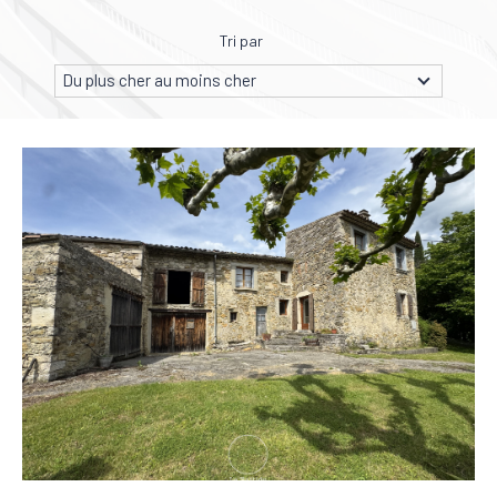
Pièces
Tri par
0
1
2
3
4
5
Du plus cher au moins cher
Localisation
Surface
AFFINER LES CRITÈRES
Parking
Terrasse
Piscine
FILTRER PAR