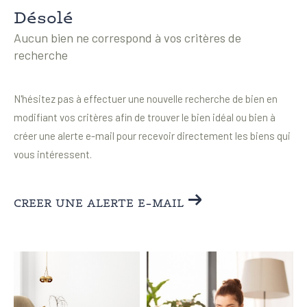
Désolé
Pièces
Aucun bien ne correspond à vos critères de
0
1
2
3
4
5
recherche
Localisation
N'hésitez pas à effectuer une nouvelle recherche de bien en
modifiant vos critères afin de trouver le bien idéal ou bien à
Surface
créer une alerte e-mail pour recevoir directement les biens qui
vous intéressent.
AFFINER LES CRITÈRES
CREER UNE ALERTE E-MAIL
Parking
Terrasse
Piscine
FILTRER PAR