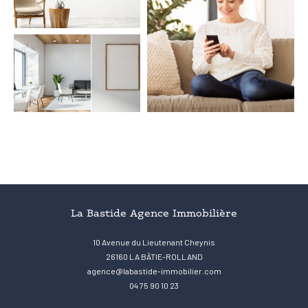
Coups de coeur
Exclusivités
Nouveautés
RECHERCHER
La Bastide Agence Immobilière
10 Avenue du Lieutenant Cheynis
26160
LA BÂTIE-ROLLAND
agence@labastide-immobilier.com
04 75 90 10 23