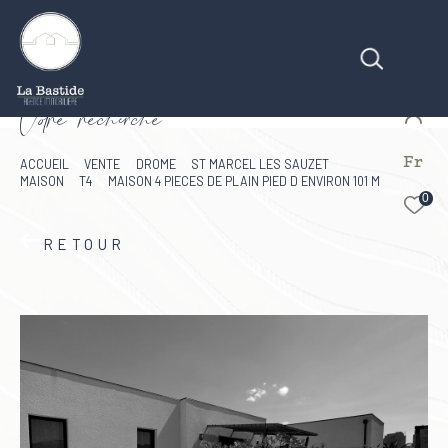
V
o
r
e
r
e
c
e
c
e
Fr
Effectuer une recherche
ACCUEIL
VENTE
DROME
ST MARCEL LES SAUZET
MAISON
T4
MAISON 4 PIECES DE PLAIN PIED D ENVIRON 101 M
et trouver le bien qui correspond à vos critères
0
RETOUR
Type d'offre
Vente
Type de bien
Type de bien
Budget