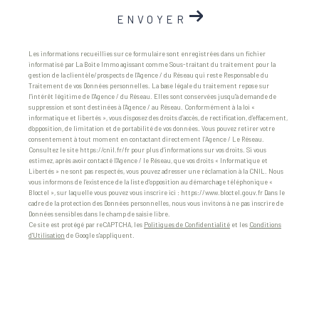
ENVOYER
Les informations recueillies sur ce formulaire sont enregistrées dans un fichier
informatisé par La Boite Immo agissant comme Sous-traitant du traitement pour la
gestion de la clientèle/prospects de l'Agence / du Réseau qui reste Responsable du
Traitement de vos Données personnelles. La base légale du traitement repose sur
l'intérêt légitime de l'Agence / du Réseau. Elles sont conservées jusqu'à demande de
suppression et sont destinées à l'Agence / au Réseau. Conformément à la loi «
informatique et libertés », vous disposez des droits d’accès, de rectification, d’effacement,
d’opposition, de limitation et de portabilité de vos données. Vous pouvez retirer votre
consentement à tout moment en contactant directement l’Agence / Le Réseau.
Consultez le site https://cnil.fr/fr pour plus d’informations sur vos droits. Si vous
estimez, après avoir contacté l'Agence / le Réseau, que vos droits « Informatique et
Libertés » ne sont pas respectés, vous pouvez adresser une réclamation à la CNIL. Nous
vous informons de l’existence de la liste d'opposition au démarchage téléphonique «
Bloctel », sur laquelle vous pouvez vous inscrire ici : https://www.bloctel.gouv.fr Dans le
cadre de la protection des Données personnelles, nous vous invitons à ne pas inscrire de
Données sensibles dans le champ de saisie libre.
Ce site est protégé par reCAPTCHA, les
Politiques de Confidentialité
et les
Conditions
d'Utilisation
de Google s'appliquent.