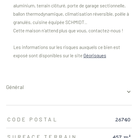
aluminium, terrain clôturé, porte de garage sectionnelle,
ballon thermodynamique, climatisation réversible, poêle à
granulés, cuisine équipée SCHMIDT...
Cette maison n'attend plus que vous, contactez-nous !
Les informations sur les risques auxquels ce bien est
exposé sont disponibles sur le site
Géorisques
général
TRAD_ZEPHYR_Caracteristique
TRAD_ZEPHYR_Valeurs
26740
CODE POSTAL
457 m²
SURFACE TERRAIN