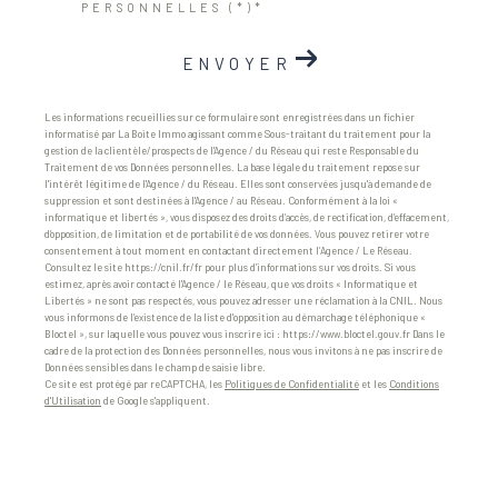
PERSONNELLES (*)*
ENVOYER
Les informations recueillies sur ce formulaire sont enregistrées dans un fichier
informatisé par La Boite Immo agissant comme Sous-traitant du traitement pour la
gestion de la clientèle/prospects de l'Agence / du Réseau qui reste Responsable du
Traitement de vos Données personnelles. La base légale du traitement repose sur
l'intérêt légitime de l'Agence / du Réseau. Elles sont conservées jusqu'à demande de
suppression et sont destinées à l'Agence / au Réseau. Conformément à la loi «
informatique et libertés », vous disposez des droits d’accès, de rectification, d’effacement,
d’opposition, de limitation et de portabilité de vos données. Vous pouvez retirer votre
consentement à tout moment en contactant directement l’Agence / Le Réseau.
Consultez le site https://cnil.fr/fr pour plus d’informations sur vos droits. Si vous
estimez, après avoir contacté l'Agence / le Réseau, que vos droits « Informatique et
Libertés » ne sont pas respectés, vous pouvez adresser une réclamation à la CNIL. Nous
vous informons de l’existence de la liste d'opposition au démarchage téléphonique «
Bloctel », sur laquelle vous pouvez vous inscrire ici : https://www.bloctel.gouv.fr Dans le
cadre de la protection des Données personnelles, nous vous invitons à ne pas inscrire de
Données sensibles dans le champ de saisie libre.
Ce site est protégé par reCAPTCHA, les
Politiques de Confidentialité
et les
Conditions
d'Utilisation
de Google s'appliquent.