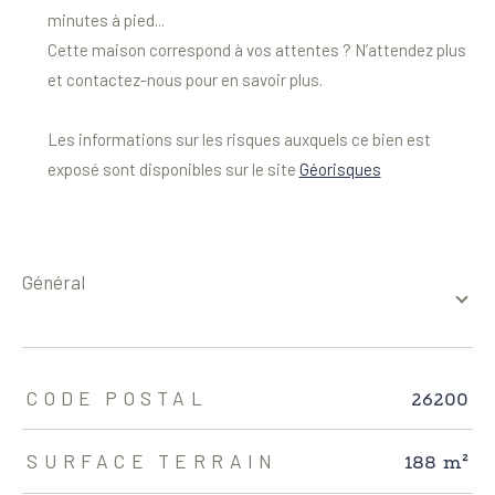
minutes à pied...
Cette maison correspond à vos attentes ? N’attendez plus
et contactez-nous pour en savoir plus.
Les informations sur les risques auxquels ce bien est
exposé sont disponibles sur le site
Géorisques
général
TRAD_ZEPHYR_Caracteristique
TRAD_ZEPHYR_Valeurs
26200
CODE POSTAL
188 m²
SURFACE TERRAIN