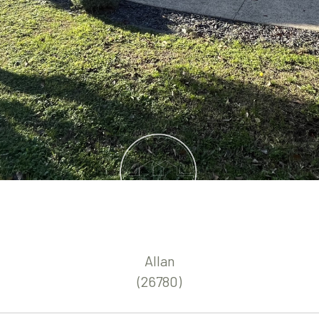
Allan
(26780)