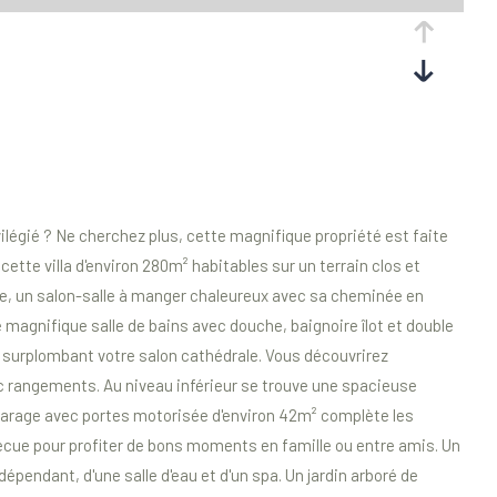
é ? Ne cherchez plus, cette magnifique propriété est faite
ette villa d'environ 280m² habitables sur un terrain clos et
e, un salon-salle à manger chaleureux avec sa cheminée en
magnifique salle de bains avec douche, baignoire îlot et double
 surplombant votre salon cathédrale. Vous découvrirez
rangements. Au niveau inférieur se trouve une spacieuse
 garage avec portes motorisée d'environ 42m² complète les
becue pour profiter de bons moments en famille ou entre amis. Un
épendant, d'une salle d'eau et d'un spa. Un jardin arboré de