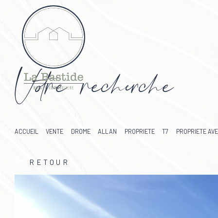
V
o
r
e
r
e
c
e
c
e
ACCUEIL
VENTE
DROME
ALLAN
PROPRIETE
T7
PROPRIETE AVE
RETOUR