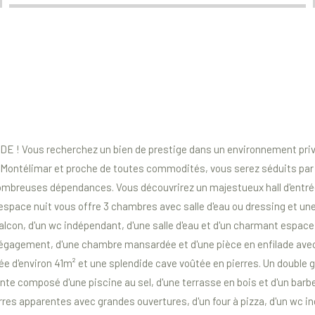
s recherchez un bien de prestige dans un environnement privilégi
de Montélimar et proche de toutes commodités, vous serez séduits par c
nombreuses dépendances. Vous découvrirez un majestueux hall d'entré
espace nuit vous offre 3 chambres avec salle d'eau ou dressing et une 
con, d'un wc indépendant, d'une salle d'eau et d'un charmant espace
gagement, d'une chambre mansardée et d'une pièce en enfilade avec 
e d'environ 41m² et une splendide cave voûtée en pierres. Un double
ente composé d'une piscine au sel, d'une terrasse en bois et d'un bar
res apparentes avec grandes ouvertures, d'un four à pizza, d'un wc ind