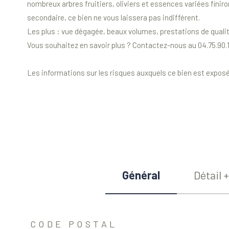
nombreux arbres fruitiers, oliviers et essences variées finir
secondaire, ce bien ne vous laissera pas indifférent.
Les plus : vue dégagée, beaux volumes, prestations de qualités
Vous souhaitez en savoir plus ? Contactez-nous au 04.75.90.
Les informations sur les risques auxquels ce bien est exposé
Général
Détail +
TRAD_ZEPHYR_Caracteristique
TRAD_ZEPHYR_Valeurs
CODE POSTAL