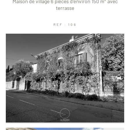
Maison de village 6 pièces d'environ 150 m² avec
terrasse
Coups de coeur
Exclusivités
Nouveautés
REF : 106
RECHERCHER