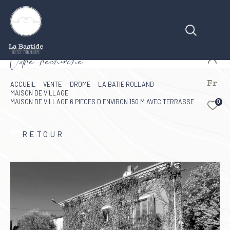
V
o
r
e
r
e
c
e
c
e
Fr
Effectuer une recherche
ACCUEIL
VENTE
DROME
LA BATIE ROLLAND
MAISON DE VILLAGE
et trouver le bien qui correspond à vos critères
MAISON DE VILLAGE 6 PIECES D ENVIRON 150 M AVEC TERRASSE
0
Type d'offre
RETOUR
Vente
Type de bien
Type de bien
Budget