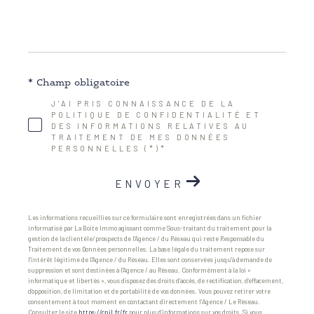
* Champ obligatoire
J'AI PRIS CONNAISSANCE DE LA
POLITIQUE DE CONFIDENTIALITÉ ET
DES INFORMATIONS RELATIVES AU
TRAITEMENT DE MES DONNÉES
PERSONNELLES (*)*
ENVOYER
Les informations recueillies sur ce formulaire sont enregistrées dans un fichier
informatisé par La Boite Immo agissant comme Sous-traitant du traitement pour la
gestion de la clientèle/prospects de l'Agence / du Réseau qui reste Responsable du
Traitement de vos Données personnelles. La base légale du traitement repose sur
l'intérêt légitime de l'Agence / du Réseau. Elles sont conservées jusqu'à demande de
suppression et sont destinées à l'Agence / au Réseau. Conformément à la loi «
informatique et libertés », vous disposez des droits d’accès, de rectification, d’effacement,
d’opposition, de limitation et de portabilité de vos données. Vous pouvez retirer votre
consentement à tout moment en contactant directement l’Agence / Le Réseau.
Consultez le site
https://cnil.fr/fr
pour plus d’informations sur vos droits. Si vous