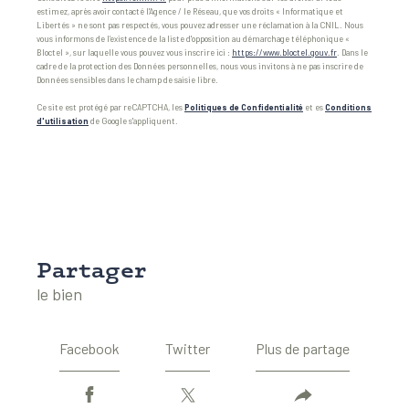
estimez, après avoir contacté l'Agence / le Réseau, que vos droits « Informatique et
Libertés » ne sont pas respectés, vous pouvez adresser une réclamation à la CNIL. Nous
vous informons de l’existence de la liste d'opposition au démarchage téléphonique «
Bloctel », sur laquelle vous pouvez vous inscrire ici :
https://www.bloctel.gouv.fr
. Dans le
cadre de la protection des Données personnelles, nous vous invitons à ne pas inscrire de
Données sensibles dans le champ de saisie libre.
Ce site est protégé par reCAPTCHA, les
Politiques de Confidentialité
et es
Conditions
d'utilisation
de Google s'appliquent.
partager
le bien
Facebook
Twitter
Plus de partage