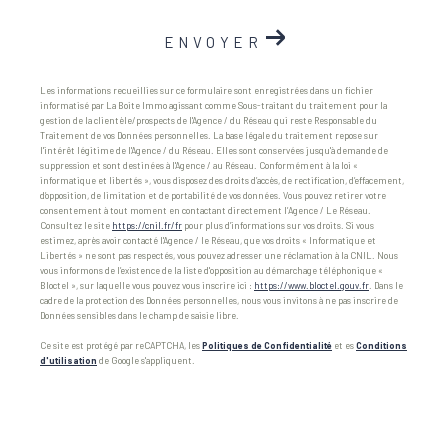
ENVOYER
Les informations recueillies sur ce formulaire sont enregistrées dans un fichier
informatisé par La Boite Immo agissant comme Sous-traitant du traitement pour la
gestion de la clientèle/prospects de l'Agence / du Réseau qui reste Responsable du
Traitement de vos Données personnelles. La base légale du traitement repose sur
l'intérêt légitime de l'Agence / du Réseau. Elles sont conservées jusqu'à demande de
suppression et sont destinées à l'Agence / au Réseau. Conformément à la loi «
informatique et libertés », vous disposez des droits d’accès, de rectification, d’effacement,
d’opposition, de limitation et de portabilité de vos données. Vous pouvez retirer votre
consentement à tout moment en contactant directement l’Agence / Le Réseau.
Consultez le site
https://cnil.fr/fr
pour plus d’informations sur vos droits. Si vous
estimez, après avoir contacté l'Agence / le Réseau, que vos droits « Informatique et
Libertés » ne sont pas respectés, vous pouvez adresser une réclamation à la CNIL. Nous
vous informons de l’existence de la liste d'opposition au démarchage téléphonique «
Bloctel », sur laquelle vous pouvez vous inscrire ici :
https://www.bloctel.gouv.fr
. Dans le
cadre de la protection des Données personnelles, nous vous invitons à ne pas inscrire de
Données sensibles dans le champ de saisie libre.
Ce site est protégé par reCAPTCHA, les
Politiques de Confidentialité
et es
Conditions
d'utilisation
de Google s'appliquent.