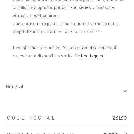
portillon, visiophone, puits, menuiseries bois double
vitrage, moustiquaires...
Une visite suffira pour tomber sous le charme de cette
propriété aux prestations rares sur le secteur.
Les informations sur les risques auxquels ce bien est
exposé sont disponibles sur le site
Géorisques
général
TRAD_ZEPHYR_Caracteristique
TRAD_ZEPHYR_Valeurs
26160
CODE POSTAL