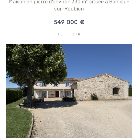
Maison en pierre d'environ 330 m² située à Bonlieu-
sur-Roubion
Coups de coeur
Exclusivités
Nouveautés
549 000 €
REF : 316
RECHERCHER