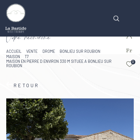
V
o
r
e
r
e
c
e
c
e
Fr
Effectuer une recherche
ACCUEIL
VENTE
DROME
BONLIEU SUR ROUBION
MAISON
T7
et trouver le bien qui correspond à vos critères
MAISON EN PIERRE D ENVIRON 330 M SITUEE A BONLIEU SUR
0
ROUBION
Type d'offre
RETOUR
Vente
Type de bien
Type de bien
Budget