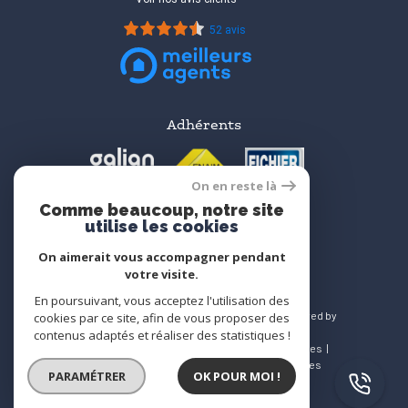
52 avis
Adhérents
On en reste là
Comme beaucoup, notre site
utilise les cookies
On aimerait vous accompagner pendant
votre visite.
En poursuivant, vous acceptez l'utilisation des
© 2026 | Tous droits réservés | Traduction powered by
cookies par ce site, afin de vous proposer des
Google |
contenus adaptés et réaliser des statistiques !
Nos honoraires
Plan du site
Mentions légales
Admin
Nos liens
Politique RGPD
Cookies
PARAMÉTRER
OK POUR MOI !