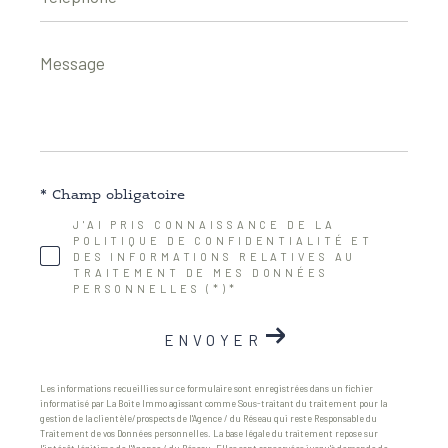
Message
*
* Champ obligatoire
J'AI PRIS CONNAISSANCE DE LA
POLITIQUE DE CONFIDENTIALITÉ ET
DES INFORMATIONS RELATIVES AU
TRAITEMENT DE MES DONNÉES
PERSONNELLES (*)*
ENVOYER
Les informations recueillies sur ce formulaire sont enregistrées dans un fichier
informatisé par La Boite Immo agissant comme Sous-traitant du traitement pour la
gestion de la clientèle/prospects de l'Agence / du Réseau qui reste Responsable du
Traitement de vos Données personnelles. La base légale du traitement repose sur