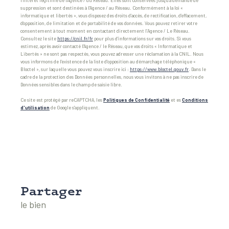
l'intérêt légitime de l'Agence / du Réseau. Elles sont conservées jusqu'à demande de
suppression et sont destinées à l'Agence / au Réseau. Conformément à la loi «
informatique et libertés », vous disposez des droits d’accès, de rectification, d’effacement,
d’opposition, de limitation et de portabilité de vos données. Vous pouvez retirer votre
consentement à tout moment en contactant directement l’Agence / Le Réseau.
Consultez le site
https://cnil.fr/fr
pour plus d’informations sur vos droits. Si vous
estimez, après avoir contacté l'Agence / le Réseau, que vos droits « Informatique et
Libertés » ne sont pas respectés, vous pouvez adresser une réclamation à la CNIL. Nous
vous informons de l’existence de la liste d'opposition au démarchage téléphonique «
Bloctel », sur laquelle vous pouvez vous inscrire ici :
https://www.bloctel.gouv.fr
. Dans le
cadre de la protection des Données personnelles, nous vous invitons à ne pas inscrire de
Données sensibles dans le champ de saisie libre.
Ce site est protégé par reCAPTCHA, les
Politiques de Confidentialité
et es
Conditions
d'utilisation
de Google s'appliquent.
partager
le bien